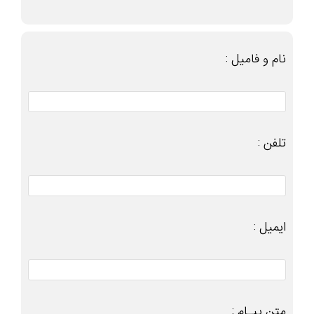
نام و فامیل :
تلفن :
ایمیل :
متن پیـام :