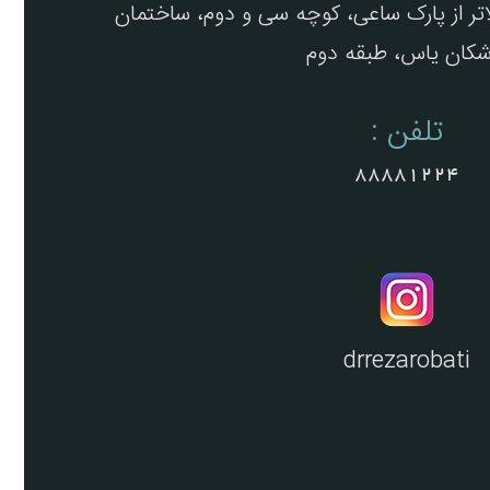
لاتر از پارک ساعی، کوچه سی و دوم، ساختمان
شکان یاس، طبقه دوم
تلفن :
88881224
drrezarobati