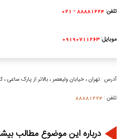
تلفن:
88881224 - 021
موبایل:
09190711263
آدرس : تهران ، خیابان ولیعصر ، بالاتر از پارک ساعی ، 
تلفن :
88881224
درباره این موضوع مطالب بیشت