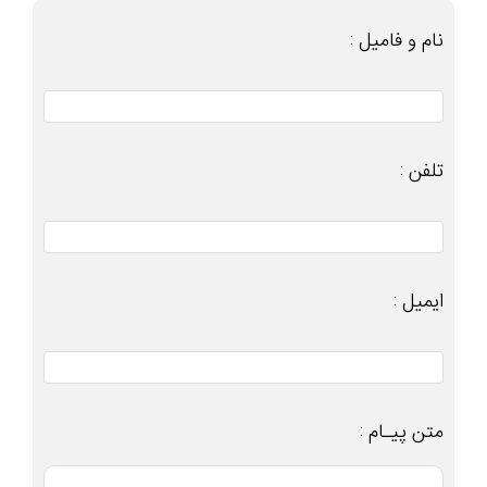
نام و فامیل :
تلفن :
ایمیل :
متن پیـام :