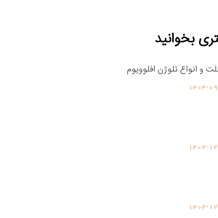
ری بخوانید
لت و انواع تلوژن افلوویوم
1404-09
1402-12
1402-12