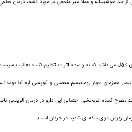
یش از حد خوشبينانه و عملا غیر منطقی در مورد کشف درمان قطعي 
توفاتیسینیب یک دارو از خانواده دارويي مهارکننده های Jak می باشد که به واسطه اثرا
یمار همزمان دچار روماتیسم مفصلی و آلوپسی آره آتا بوده اس
 مطرح کننده اثربخشی احتمالی این دارو در درمان آلوپسی باش
 درمان ریزش موی سکه ای شدید در جریان است.