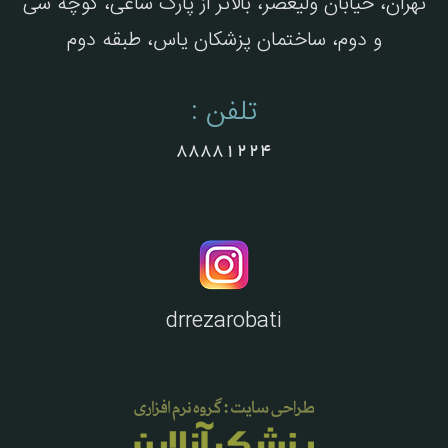
تهران، خیابان ولیعصر، بالاتر از پارک ساعی، کوچه سی
و دوم، ساختمان پزشکان یاس، طبقه دوم
تلفن :
88881224
drrezarobati