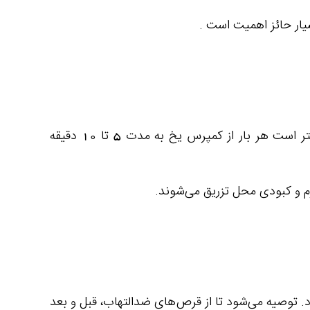
ار حائز اهمیت است .
در طی دو روز اول پس ازتزریق چربی، از کمپرس یخ برای کاهش ورم محل تزریق می‌توان استفاده کرد. بهتر است هر بار از کمپرس یخ به مدت 5 تا 10 دقیقه
م و کبودی محل تزریق می‌شوند.
 توصیه می‌شود تا از قرص‌های ضدالتهاب، قبل و بعد