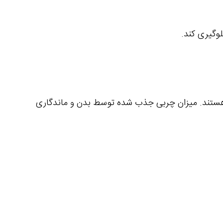
اما معمولاً بین 2 تا 5 سال ماندگاری برای آن متصور هستند. میزان چربی جذب شده توسط بدن و ماندگاری