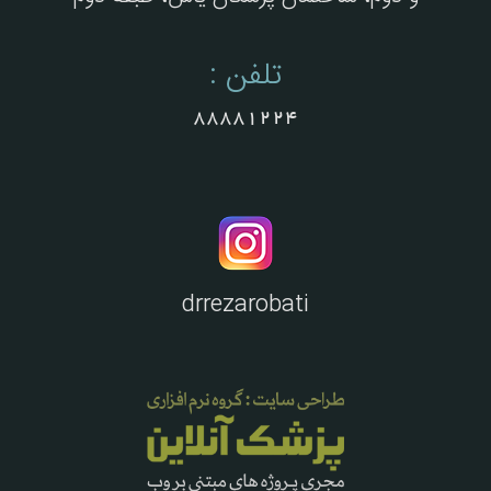
تلفن :
88881224
drrezarobati