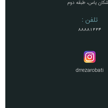
شکان یاس، طبقه دوم
تلفن :
88881224
drrezarobati