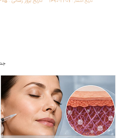
تاریخ بروز رسانی :
-05
تاریخ انتشار :
1390-11-06
جدی