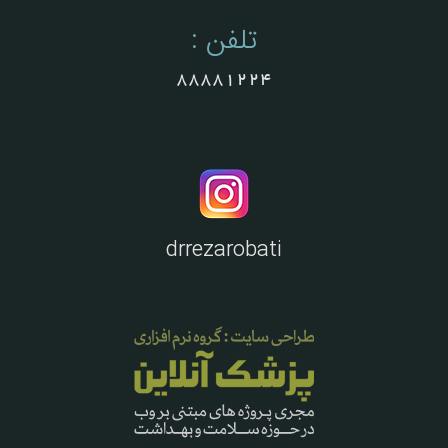
تلفن :
88881224
drrezarobati