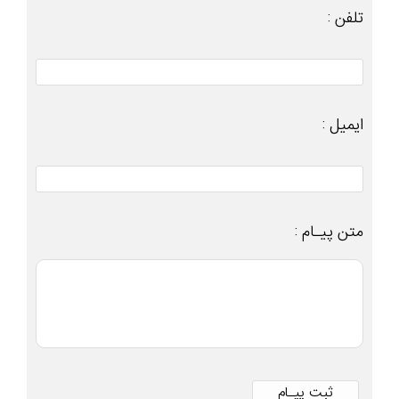
تلفن :
ایمیل :
متن پیـام :